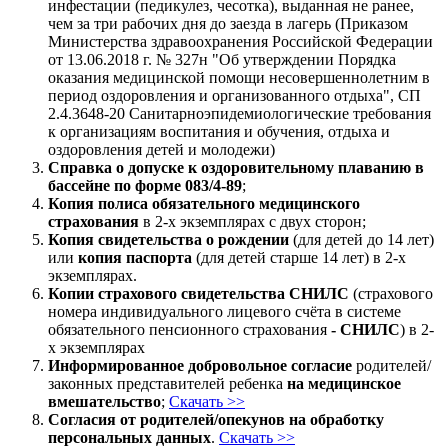
инфестации (педикулез, чесотка), выданная не ранее,
чем за три рабочих дня до заезда в лагерь (Приказом
Министерства здравоохранения Российской Федерации
от 13.06.2018 г. № 327н "Об утверждении Порядка
оказания медицинской помощи несовершеннолетним в
период оздоровления и организованного отдыха", СП
2.4.3648-20 Санитарноэпидемиологические требования
к организациям воспитания и обучения, отдыха и
оздоровления детей и молодежи)
Справка о допуске к оздоровительному плаванию в
бассейне
по форме 083/4-89
;
Копия полиса обязательного медицинского
страхования
в 2-х экземплярах с двух сторон;
Копия свидетельства о рождении
(для детей до 14 лет)
или
копия паспорта
(для детей старше 14 лет) в 2-х
экземплярах.
Копии страхового свидетельства
СНИЛС
(страхового
номера индивидуального лицевого счёта в системе
обязательного пенсионного страхования
-
СНИЛС
) в 2-
х экземплярах
Информированное добровольное согласие
родителей/
законных представителей ребенка
на медицинское
вмешательство
;
Скачать >>
Согласия от родителей/опекунов на обработку
персональных данных
.
Скачать >>