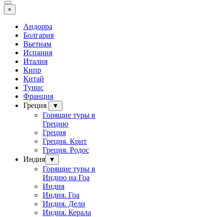
×
Андорра
Болгария
Вьетнам
Испания
Италия
Кипр
Китай
Тунис
Франция
Греция
▼
Горящие туры в
Грецию
Греция
Греция. Крит
Греция. Родос
Индия
▼
Горящие туры в
Индию на Гоа
Индия
Индия. Гоа
Индия. Дели
Индия. Керала