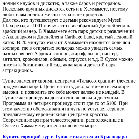
ночных клубов и дискотек, а также баров и ресторанов.
Несколько крупных дискотек есть и в Хаммамете, поэтому
любителям ночной жизни скучать не придется.
Для тех, кто путешествует с детьми рекомендуем Музей
Шахерезады «1001 ночь» - это своеобразный Диснейленд на
арабский манер. В Хаммамете есть парк детских развлечений
с Аквапарком и Диснейленд Carthage Land, крытый ледовый
каток. В 20 минутах езды от Хаммамета находится большой
зоопарк, где в открытых вольерах можно увидеть самых
разных зверей Африки: слонов, жираф, львов, пантер,
антилоп, крокодилов, обезьян, страусов и т.д. В Суссе можно
посетить ботанический сад, аквапарк и детский парк
аттракционов.
Тунис знаменит своими центрами «Талассотерапии» (лечение
продуктами моря). Цены на это удовольствие во всем мире
высоки, и позволить его себе может далеко не каждый. В
Тунисе же процедуры достаточно дешевы и доступны.
Программа из четырех процедур стоит где-то от $100. При
этом качество обслуживания ничуть не уступает сервису,
предлагаемому европейскими центрами красоты.
Современные центры талассотерапии, расположенные в
Суссе и Хаммамете, известны во всем мире
Купить горящий тур в Тунис с вылетом из Краснодара