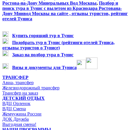
Ростова-на-Дону Минеральных Вод Москвы
,
Подбор и
пои
ск тура
в Тунис
с вылетом из Краснодара
Ростована-
Дону Минвод Москвы на сайте , отзывы туристов, рейтинг
отелей Туниса
Купить горящий тур в Тунис
Подобрать тур в Тунис (рейтинги отелей Туниса,
отзывы туристов о Тунисе)
Заказ на подбор тура в Тунис
Визы и документы для Туниса
ТРАНСФЕР
Авиа- трансфер
Железнодорожный трансфер
Трансфер на заказ
ДЕТСКИЙ ОТДЫХ
ВДЦ Орленок
ВДЦ Смена
Жемчужина России
ДОК Дружба
Выгодная смена!
НАШИ ПРОГРАММЫ