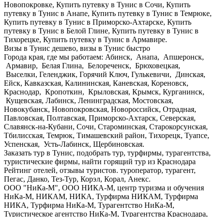
Новопокровке, Купить путевку в Тунис в Сочи, Купить
путевку в Тунис в Анапе, Купить путевку в Тунис в Темрюке,
Купить путевку в Тунис в Приморско-Ахтарске, Купить
путевку в Тунис в Белой Глине, Купить путевку в Тунис в
Тихорецке, Купить путевку в Тунис в Армавире.
Визы в Тунис дешево, визы в Тунис быстро
Города края, где мы работаем: Абинск, Анапа, Апшеронск,
Армавир, Белая Глина, Белореченск, Брюховецкая,
Выселки, Геленджик, Горячий Ключ, Гулькевичи, Динская,
Ейск, Кавказская, Калининская, Каневская, Кореновск,
Краснодар, Кропоткин, Крыловская, Крымск, Курганинск,
Кущевская, Лабинск, Ленинградская, Мостовская,
Новокубанск, Новопокровская, Новороссийск, Отрадная,
Павловская, Полтавская, Приморско-Ахтарск, Северская,
Славянск-на-Кубани, Сочи, Староминская, Старокорсунская,
Тбилисская, Темрюк, Тимашевский район, Тихорецк, Туапсе,
Успенская, Усть-Лабинск, Щербиновская.
Заказать тур в Тунис, подобрать тур, турфирмы, турагентства,
туристические фирмы, найти горящий тур из Краснодара
Рейтинг отелей, отзывы туристов. туроператор, турагент,
Пегас, Данко, Тез-Тур, Корэл, Корал, Анекс.
ООО "НиКа-М", ООО НИКА-М, центр туризма и обучения
НиКа-М, НИКАМ, НИКА, Турфирма НИКАМ, Турфирма
НИКА, Турфирма НиКа-М, Турагентство НиКа-М,
Туристическое агентство НиКа-М, Турагентства Краснодара,