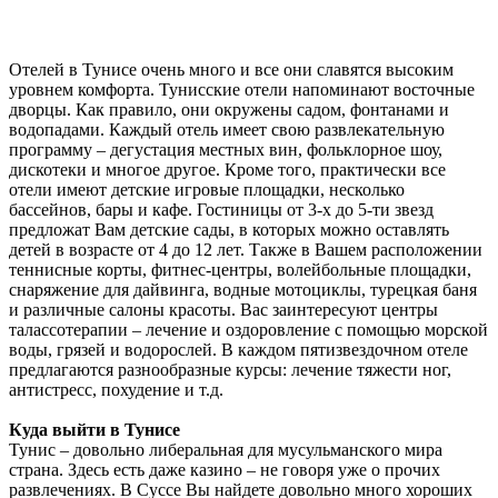
Отелей в Тунисе очень много и все они славятся высоким
уровнем комфорта. Тунисские отели напоминают восточные
дворцы. Как правило, они окружены садом, фонтанами и
водопадами. Каждый отель имеет свою развлекательную
программу
–
дегустация местных вин, фольклорное шоу,
дискотеки и многое другое. Кроме того, практически все
отели имеют детские игровые площадки, несколько
бассейнов, бары и кафе. Гостиницы от 3-х до 5-ти звезд
предложат Вам детские сады, в которых можно оставлять
детей в возрасте от 4 до 12 лет. Также в Вашем расположении
теннисные корты, фитнес-центры, волейбольные площадки,
снаряжение для дайвинга, водные мотоциклы, турецкая баня
и различные салоны красоты. Вас заинтересуют центры
талассотерапии
–
лечение и оздоровление с помощью морской
воды, грязей и водорослей. В каждом пятизвездочном отеле
предлагаются разнообразные курсы: лечение тяжести ног,
антистресс, похудение и т.д.
Куда выйти в Тунисе
Тунис
–
довольно либеральная для мусульманского мира
страна. Здесь есть даже казино
–
не говоря уже о прочих
развлечениях. В Суссе Вы найдете довольно много хороших