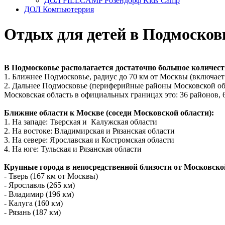
ДОЛ FILLCAMP Розендорф Kids’Camp
ДОЛ Компьютеррия
Отдых для детей в Подмосков
В Подмосковье располагается
достаточно
большое количеств
1. Ближнее Подмосковье, радиус до 70 км от Москвы (включае
2. Дальнее Подмосковье (п
ериферийные районы Московской об
Московская область в официальных границах это:
36 районов,
6
Ближние области к Москве (соседи Московской области):
1. На западе: Тверская и Калужская области
2. На востоке: Владимирская и Рязанская области
3. На севере: Ярославская и Костромская области
4. На юге: Тульская и Рязанская области
Крупные города в непосредственной близости от Московско
- Тверь (167 км от Москвы)
- Ярославль (265 км)
- Владимир (196 км)
- Калуга (160 км)
- Рязань (187 км)