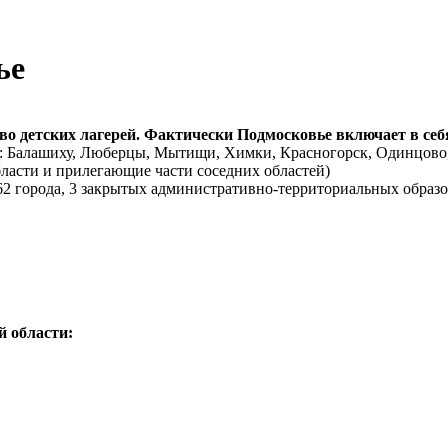
ье
о детских лагерей. Фактически Подмосковье включает в себ
т: Балашиху, Люберцы, Мытищи, Химки, Красногорск, Одинцово,
ласти и
прилегающие части соседних областей)
2 города,
3 закрытых административно-территориальных образ
й области: