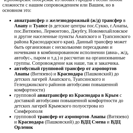
сложности с нашим сопровождением или Вашим, но в
основном это:
авиатрансфер
и
железнодорожный (ж/д) трансфер
в
Анапу
и
Туапсе
(в детские центры пос.Сукко, г.Анапы,
пос.Витязево, Лермонтово, Джубгу, Новомихайловское
и другие населенные пункты Анапского и Туапсинского
района Краснодарского края). Данный трансфер может
быть организован с несколькими пересадками и
ночевками в комбинированном исполнении (авиа-, ж/д,
автобус-, паром и т.д.) и рассчитан на организованные
группы. Сопровождение как наше, так и заказчика.
автобусный групповой трансфер от аэропортов
Анапы
(Витязево) и
Краснодара
(Пашковский) до
детских лагерей Анапского, Туапсинского и
Геленджикского районов автобусами повышенной
комфортности)
групповой
авиатрансфер из Краснодара в Крым
с
доставкой автобусами повышенной комфортности до
детских лагерей Крымского полуострова из
Симферополя
групповой
трансфер от
аэропортов Анапы
(Витязево)
и
Краснодара
(Пашковский) до
ВДЦ Смена
и
ВДЦ
Орленок