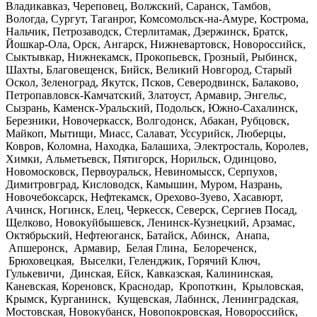
Владикавказ, Череповец, Волжский, Саранск, Тамбов,
Вологда, Сургут, Таганрог, Комсомольск-на-Амуре, Кострома,
Нальчик, Петрозаводск, Стерлитамак, Дзержинск, Братск,
Йошкар-Ола, Орск, Ангарск, Нижневартовск, Новороссийск,
Сыктывкар, Нижнекамск, Прокопьевск, Грозный, Рыбинск,
Шахты, Благовещенск, Бийск, Великий Новгород, Старый
Оскол, Зеленоград, Якутск, Псков, Северодвинск, Балаково,
Петропавловск-Камчатский, Златоуст, Армавир, Энгельс,
Сызрань, Каменск-Уральский, Подольск, Южно-Сахалинск,
Березники, Новочеркасск, Волгодонск, Абакан, Рубцовск,
Майкоп, Мытищи, Миасс, Салават, Уссурийск, Люберцы,
Ковров, Коломна, Находка, Балашиха, Электросталь, Королев,
Химки, Альметьевск, Пятигорск, Норильск, Одинцово,
Новомосковск, Первоуральск, Невиномысск, Серпухов,
Димитровград, Кисловодск, Камышин, Муром, Назрань,
Новочебоксарск, Нефтекамск, Орехово-Зуево, Хасавюрт,
Ачинск, Ногинск, Елец, Черкесск, Северск, Сергиев Посад,
Щелково, Новокуйбышевск, Ленинск-Кузнецкий, Арзамас,
Октябрьский, Нефтеюганск, Батайск, Абинск, Анапа,
Апшеронск, Армавир, Белая Глина, Белореченск,
Брюховецкая, Выселки, Геленджик, Горячий Ключ,
Гулькевичи, Динская, Ейск, Кавказская, Калининская,
Каневская, Кореновск, Краснодар, Кропоткин, Крыловская,
Крымск, Курганинск, Кущевская, Лабинск, Ленинградская,
Мостовская, Новокубанск, Новопокровская, Новороссийск,