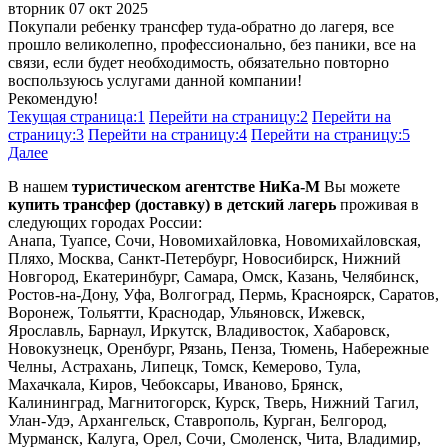
вторник 07 окт 2025
Покупали ребенку трансфер туда-обратно до лагеря, все
прошло великолепно, профессионально, без паники, все на
связи, если будет необходимость, обязательно повторно
воспользуюсь услугами данной компании!
Рекомендую!
Текущая страница:
1
Перейти на страницу:
2
Перейти на
страницу:
3
Перейти на страницу:
4
Перейти на страницу:
5
Далее
В нашем
туристическом агентстве НиКа-М
Вы можете
купить трансфер (доставку) в детский лагерь
проживая в
следующих городах России:
Анапа, Туапсе, Сочи, Новомихайловка, Новомихайловская,
Пляхо, Москва, Санкт-Петербург, Новосибирск, Нижний
Новгород, Екатеринбург, Самара, Омск, Казань, Челябинск,
Ростов-на-Дону, Уфа, Волгоград, Пермь, Красноярск, Саратов,
Воронеж, Тольятти, Краснодар, Ульяновск, Ижевск,
Ярославль, Барнаул, Иркутск, Владивосток, Хабаровск,
Новокузнецк, Оренбург, Рязань, Пенза, Тюмень, Набережные
Челны, Астрахань, Липецк, Томск, Кемерово, Тула,
Махачкала, Киров, Чебоксары, Иваново, Брянск,
Калининград, Магнитогорск, Курск, Тверь, Нижний Тагил,
Улан-Удэ, Архангельск, Ставрополь, Курган, Белгород,
Мурманск, Калуга, Орел, Сочи, Смоленск, Чита, Владимир,