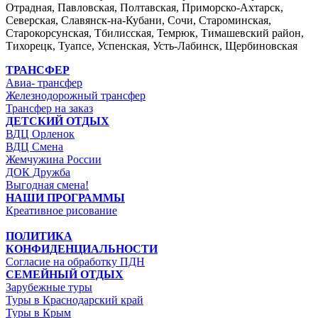
Отрадная, Павловская, Полтавская, Приморско-Ахтарск,
Северская, Славянск-на-Кубани, Сочи, Староминская,
Старокорсунская, Тбилисская, Темрюк, Тимашевский район,
Тихорецк, Туапсе, Успенская, Усть-Лабинск, Щербиновская
ТРАНСФЕР
Авиа- трансфер
Железнодорожный трансфер
Трансфер на заказ
ДЕТСКИЙ ОТДЫХ
ВДЦ Орленок
ВДЦ Смена
Жемчужина России
ДОК Дружба
Выгодная смена!
НАШИ ПРОГРАММЫ
Креативное рисование
ПОЛИТИКА
КОНФИДЕНЦИАЛЬНОСТИ
Согласие на обработку ПДН
СЕМЕЙНЫЙ ОТДЫХ
Зарубежные туры
Туры в Краснодарский край
Туры в Крым